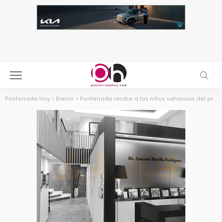
Ponferrada Hoy
>
Bierzo
>
Ponferrada recibe a los niños saharauis del programa ‘Vacaciones en Paz’ con un verano lleno de solidaridad y actividades