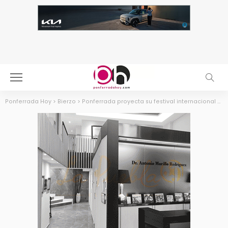
Ponferrada Hoy
>
Bierzo
>
Ponferrada proyecta su festival internacional de Cine focalizadon en cine británico y un espacio especial para niños y producciones bercianas