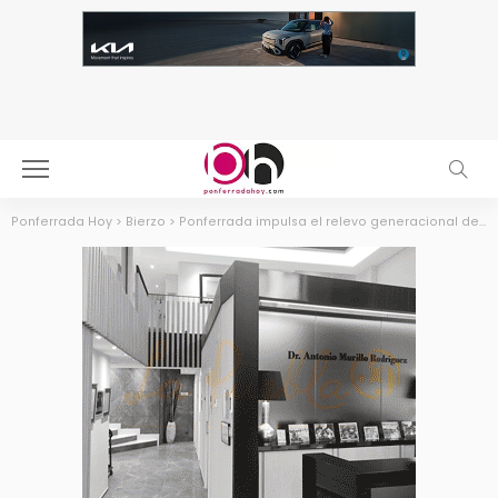
Ponferrada Hoy
>
Bierzo
>
Ponferrada impulsa el relevo generacional de los juegos tradicionales bercianos entre los escolares