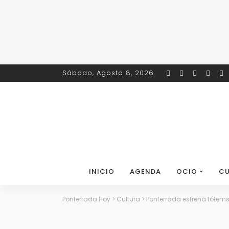
Sábado, Agosto 8, 2026
INICIO
AGENDA
OCIO
CU
Ponferrada Hoy
>
Cultura
>
Ponferrada estrena tótems 