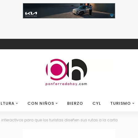
LTURA
CON NIÑOS
BIERZO
CYL
TURISMO
interactivos para que los turistas diseñen sus rutas a la carta