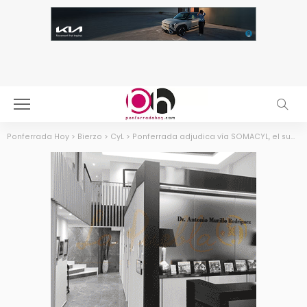
Ponferrada Hoy
>
Bierzo
>
CyL
>
Ponferrada adjudica vía SOMACYL, el suministro de luminarias LED para renovar por completo su alumbrado público