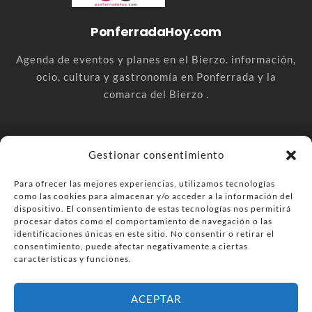
PonferradaHoy.com
Agenda de eventos y planes en el Bierzo. información,
ocio, cultura y gastronomía en Ponferrada y la
comarca del Bierzo .
© PonferradaHoy.com desde 2015 - | Magazine de ocio en la
Gestionar consentimiento
comarca del Bierzo
Para ofrecer las mejores experiencias, utilizamos tecnologías
Anúnciate
Más información sobre las cookies
como las cookies para almacenar y/o acceder a la información del
Envía tu negocio
Contacta
Política de privacidad
dispositivo. El consentimiento de estas tecnologías nos permitirá
procesar datos como el comportamiento de navegación o las
identificaciones únicas en este sitio. No consentir o retirar el
consentimiento, puede afectar negativamente a ciertas
características y funciones.
ACEPTAR