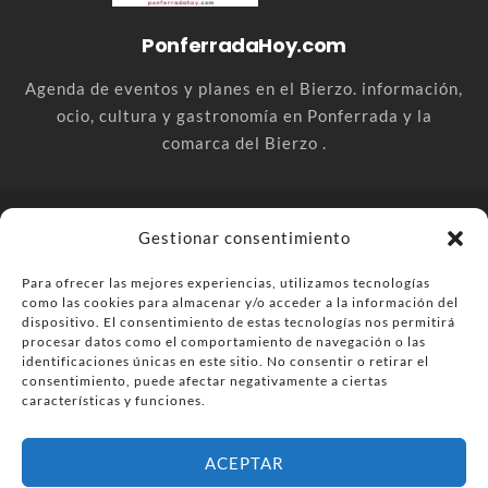
PonferradaHoy.com
Agenda de eventos y planes en el Bierzo. información,
ocio, cultura y gastronomía en Ponferrada y la
comarca del Bierzo .
© PonferradaHoy.com desde 2015 - | Magazine de ocio en la
Gestionar consentimiento
comarca del Bierzo
Para ofrecer las mejores experiencias, utilizamos tecnologías
Anúnciate
Más información sobre las cookies
como las cookies para almacenar y/o acceder a la información del
Envía tu negocio
Contacta
Política de privacidad
dispositivo. El consentimiento de estas tecnologías nos permitirá
procesar datos como el comportamiento de navegación o las
identificaciones únicas en este sitio. No consentir o retirar el
consentimiento, puede afectar negativamente a ciertas
características y funciones.
ACEPTAR