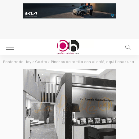
Ponferrada Hoy
>
Gastro
>
Pinchos de tortilla con el café, aquí tienes una selección de sitios donde disfrutarlo en Ponferrada