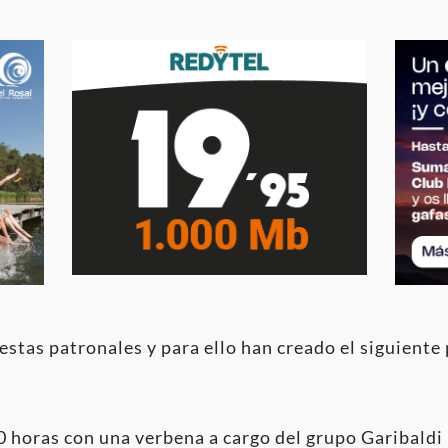
fiestas patronales y para ello han creado el siguient
00 horas con una verbena a cargo del grupo Garibaldi