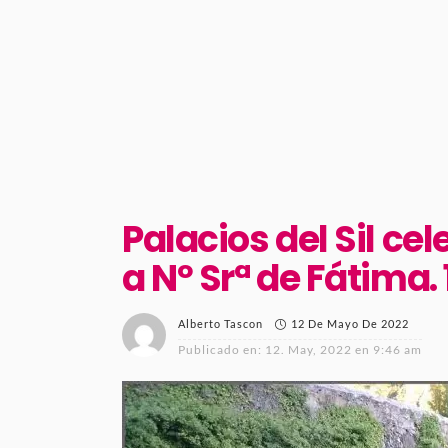
Palacios del Sil ce
a Nº Srª de Fátima. 
12 De Mayo De 2022
Alberto Tascon
Publicado en:
12. May, 2022 en 9:46 am