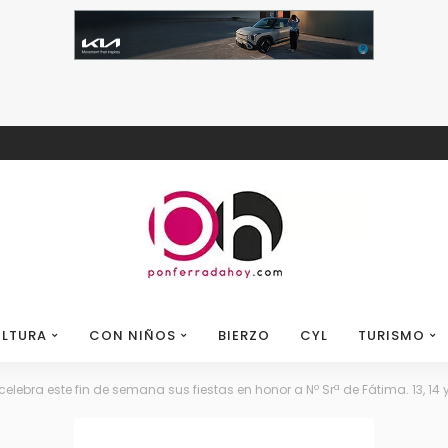
LTURA
CON NIÑOS
BIERZO
CYL
TURISMO
 celebra este fin de semana sus fiestas en honor a Nº Srª de Fátima. 13, 14