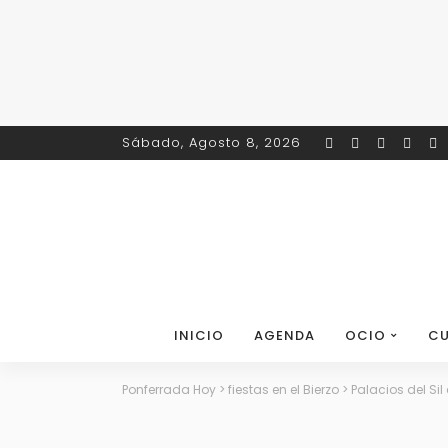
Sábado, Agosto 8, 2026
INICIO
AGENDA
OCIO
CU
Ponferrada Hoy
>
fiestas en el Bierzo
>
Palacios del Sil