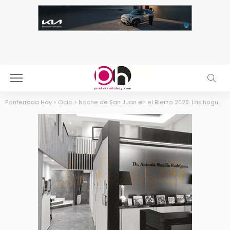
Ponferrada Hoy
>
Ocio
>
Noche de San Juan en el Bierzo 2025. Las hogueras y todas las actividades alrededor de la mágica cita