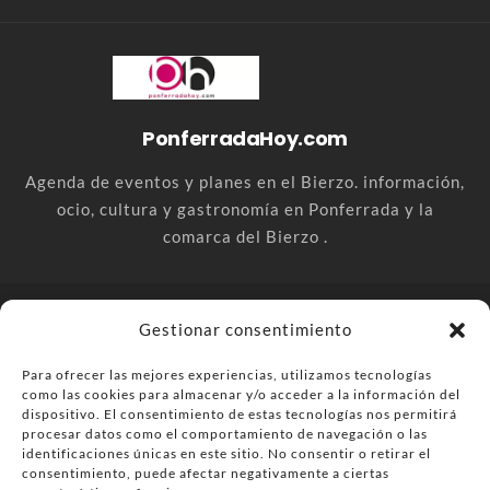
PonferradaHoy.com
Agenda de eventos y planes en el Bierzo. información,
ocio, cultura y gastronomía en Ponferrada y la
comarca del Bierzo .
© PonferradaHoy.com desde 2015 - | Magazine de ocio en la
Gestionar consentimiento
comarca del Bierzo
Para ofrecer las mejores experiencias, utilizamos tecnologías
Anúnciate
Más información sobre las cookies
como las cookies para almacenar y/o acceder a la información del
dispositivo. El consentimiento de estas tecnologías nos permitirá
Envía tu negocio
Contacta
Política de privacidad
procesar datos como el comportamiento de navegación o las
identificaciones únicas en este sitio. No consentir o retirar el
consentimiento, puede afectar negativamente a ciertas