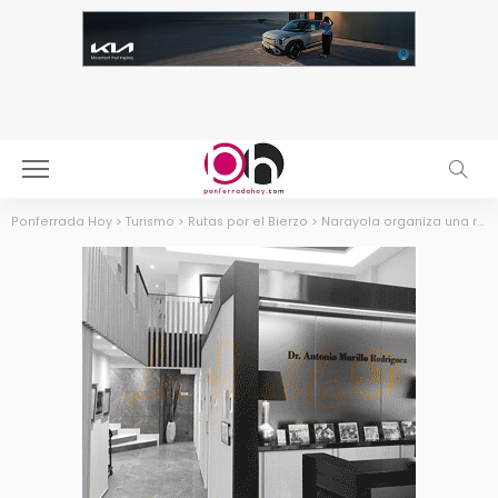
Ponferrada Hoy
>
Turismo
>
Rutas por el Bierzo
>
Narayola organiza una ruta senderista de 10 km con camiseta y paella incluida el 15 de noviembre