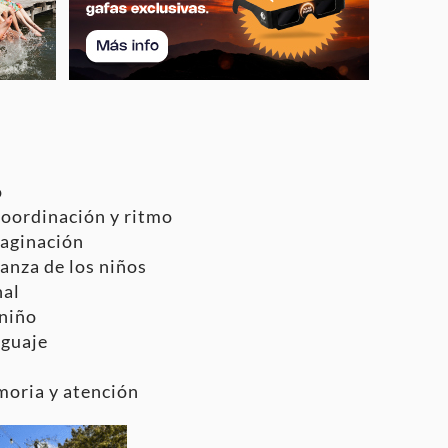
o
coordinación y ritmo
maginación
anza de los niños
nal
 niño
nguaje
oria y atención