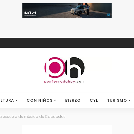
LTURA
CON NIÑOS
BIERZO
CYL
TURISMO
la escuela de música de Cacabelos