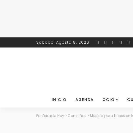
Sábado, Agosto 8, 2026
INICIO
AGENDA
OCIO
CU
Ponferrada Hoy
>
Con niños
>
Música para bebés en 