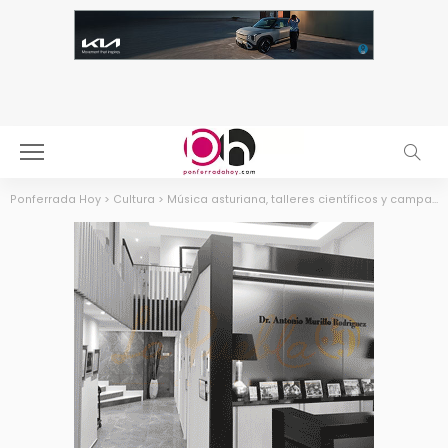
Ponferrada Hoy
>
Cultura
>
Música asturiana, talleres científicos y campamentos de verano centran la agenda de La Térmica Cultural y La Fábrica de Luz