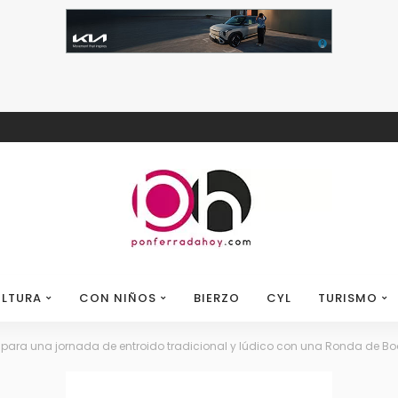
LTURA
CON NIÑOS
BIERZO
CYL
TURISMO
 para una jornada de entroido tradicional y lúdico con una Ronda de B