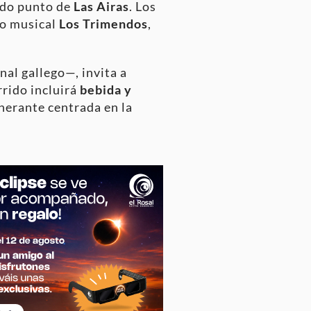
cido punto de
Las Airas
. Los
po musical
Los Trimendos
,
nal gallego—, invita a
rrido incluirá
bebida y
inerante centrada en la