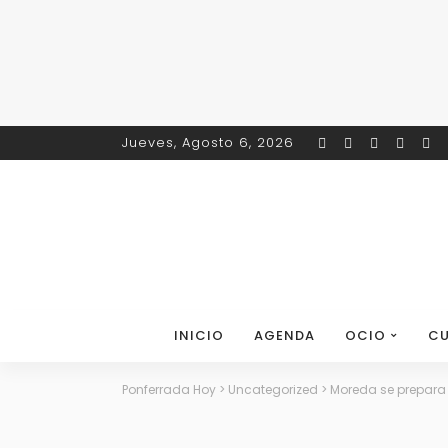
Jueves, Agosto 6, 2026
INICIO
AGENDA
OCIO
CU
Ponferrada Hoy
>
Uncategorized
>
Moreda se prepara