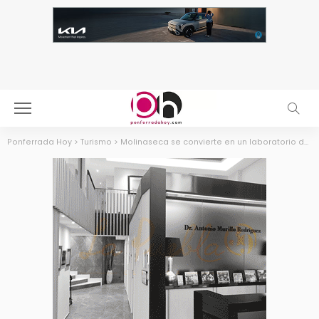
Ponferrada Hoy
>
Turismo
>
Molinaseca se convierte en un laboratorio del Internet de las cosas