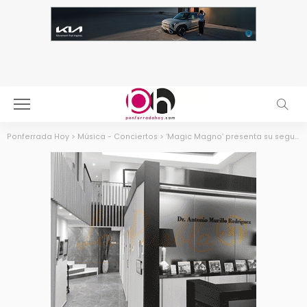
Ponferrada Hoy
>
Música - Conciertos
>
‘Magic Magno’ presenta su segundo álbum en Ponferrada