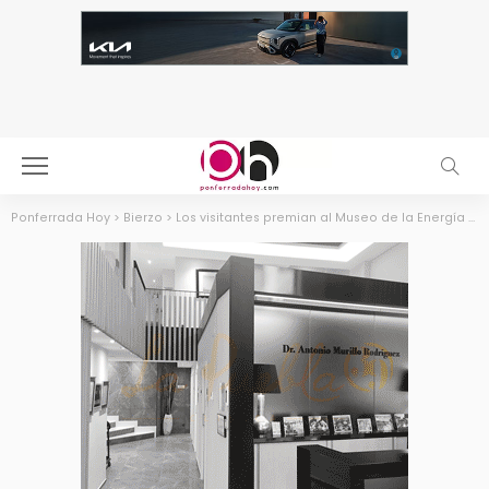
Ponferrada Hoy
>
Bierzo
>
Los visitantes premian al Museo de la Energía con el Travellers´Choice 2021 de TripAdvisor