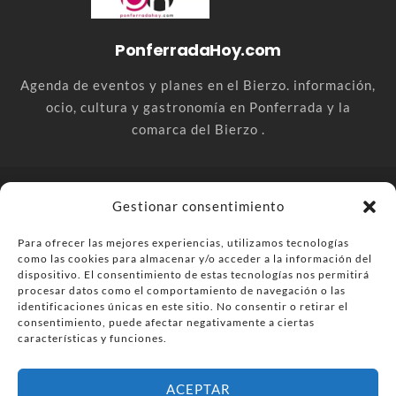
PonferradaHoy.com
Agenda de eventos y planes en el Bierzo. información,
ocio, cultura y gastronomía en Ponferrada y la
comarca del Bierzo .
© PonferradaHoy.com desde 2015 - | Magazine de ocio en la
Gestionar consentimiento
comarca del Bierzo
Para ofrecer las mejores experiencias, utilizamos tecnologías
Anúnciate
Más información sobre las cookies
como las cookies para almacenar y/o acceder a la información del
Envía tu negocio
Contacta
Política de privacidad
dispositivo. El consentimiento de estas tecnologías nos permitirá
procesar datos como el comportamiento de navegación o las
identificaciones únicas en este sitio. No consentir o retirar el
consentimiento, puede afectar negativamente a ciertas
características y funciones.
ACEPTAR