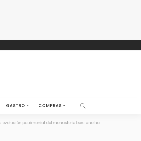
GASTRO
COMPRAS
ión patrimonial del monasterio berciano hasta el siglo XV