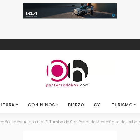
LTURA
CON NIÑOS
BIERZO
CYL
TURISMO
añol se estudian en el ‘El Tumbo de San Pedro de Montes’ que describe la evoluc