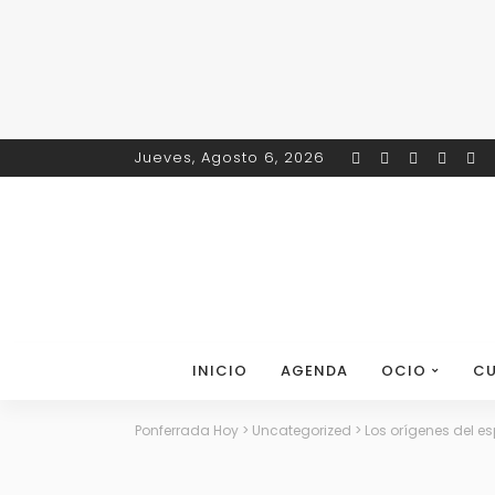
Jueves, Agosto 6, 2026
INICIO
AGENDA
OCIO
CU
Ponferrada Hoy
>
Uncategorized
>
Los orígenes del esp