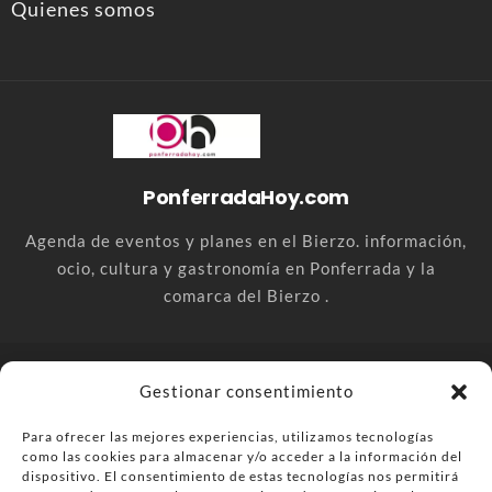
Quienes somos
PonferradaHoy.com
Agenda de eventos y planes en el Bierzo. información,
ocio, cultura y gastronomía en Ponferrada y la
comarca del Bierzo .
© PonferradaHoy.com desde 2015 - | Magazine de ocio en la
Gestionar consentimiento
comarca del Bierzo
Para ofrecer las mejores experiencias, utilizamos tecnologías
Anúnciate
Más información sobre las cookies
como las cookies para almacenar y/o acceder a la información del
Envía tu negocio
Contacta
Política de privacidad
dispositivo. El consentimiento de estas tecnologías nos permitirá