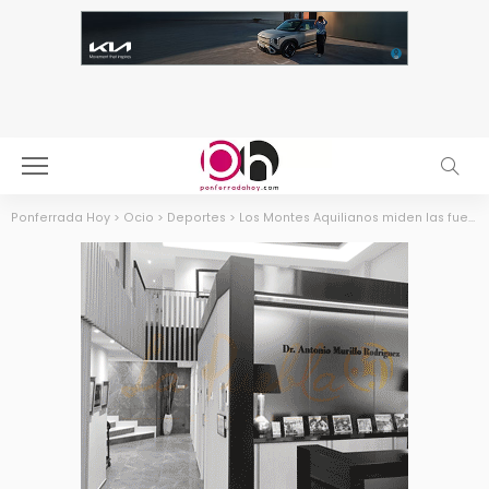
Ponferrada Hoy
>
Ocio
>
Deportes
>
Los Montes Aquilianos miden las fuerzas de la XVII Mountemplaria más técnica