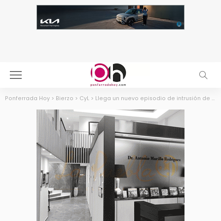
Ponferrada Hoy
>
Bierzo
>
CyL
>
Llega un nuevo episodio de intrusión de partículas de polvo procedente de África