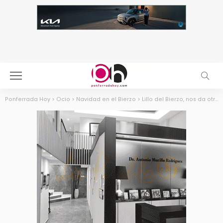
Ponferrada Hoy
>
Ocio
>
Navidad en el Bierzo
>
Lillo del Bierzo, nos da otra dosis de creatividad para visitar estas navidades