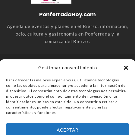
PonferradaHoy.com
Agenda de eventos y planes en el Bierzo. información,
ocio, cultura y gastronomía en Ponferrada y la
comarca del Bierzo .
© PonferradaHoy.com desde 2015 - | Magazine de ocio en la
Gestionar consentimiento
comarca del Bierzo
Para ofrecer las mejores experiencias, utilizamos tecnologías
Anúnciate
Más información sobre las cookies
como las cookies para almacenar y/o acceder a la información del
Envía tu negocio
Contacta
Política de privacidad
dispositivo. El consentimiento de estas tecnologías nos permitirá
procesar datos como el comportamiento de navegación o las
identificaciones únicas en este sitio. No consentir o retirar el
consentimiento, puede afectar negativamente a ciertas
características y funciones.
ACEPTAR