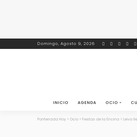
Domingo, Agosto 9, 2026
INICIO
AGENDA
OCIO
CU
Ponferrada Hoy
>
Ocio
>
Fiestas de la Encina
>
Leiva l