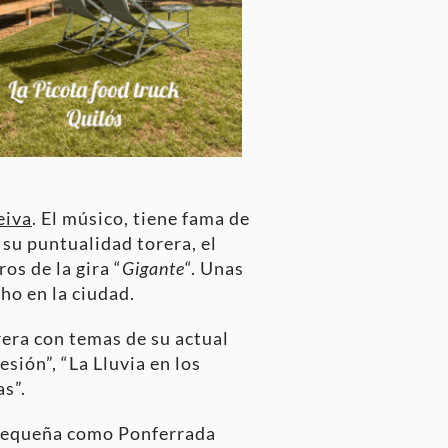
eiva
. El músico, tiene fama de
 su puntualidad torera, el
os de la gira “
Gigante
“. Unas
ho en la ciudad.
rera con temas de su actual
sión”, “La Lluvia en los
s”.
d pequeña como Ponferrada