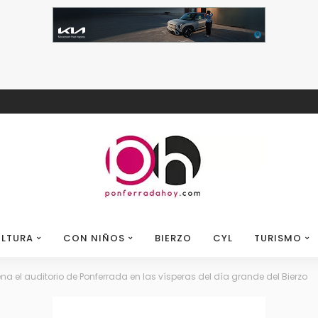
LTURA
CON NIÑOS
BIERZO
CYL
TURISMO
lena el auditorio de Ponferrada en las vísperas del día grande del Bierzo