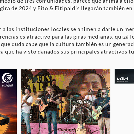
l medio de tres comunidades, parece que anima a ello
gira de 2024 y Fito & Fitipaldis llegarán también en
 a las instituciones locales se animen a darle un m
carencias es atractivo para las giras medianas, quizá 
y que duda cabe que la cultura también es un generad
a que ha visto dañados sus principales atractivos tu