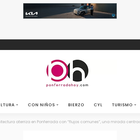
LTURA
CON NIÑOS
BIERZO
CYL
TURISMO
quitectura aterriza en Ponferrada con “flujos comunes”, una mirada centra