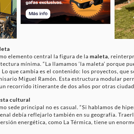
leta
mo elemento central la figura de la
maleta
, reinter
uitectura mínima. “La llamamos ‘la maleta’ porque p
. Lo que cambia es el contenido: los proyectos, que 
omisario Miguel Ramón. Esta estructura modular perm
 un recorrido itinerante de dos años por otras ciuda
sta cultural
o sede principal no es casual. “Si hablamos de hipe
ienal debía reflejarlo también en su geografía. Traer
nversión energética, como La Térmica, tiene un enorm