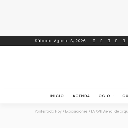
Sábado, Agosto 8, 2026
INICIO
AGENDA
OCIO
CU
Ponferrada Hoy
>
Exposiciones
>
LA XVII Bienal de ar