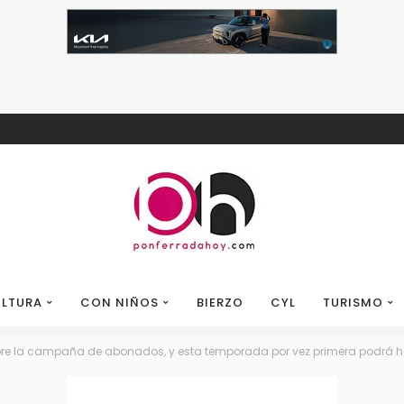
LTURA
CON NIÑOS
BIERZO
CYL
TURISMO
bre la campaña de abonados, y esta temporada por vez primera podrá h