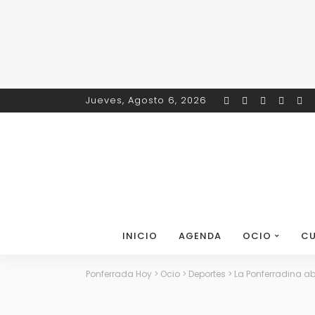
Jueves, Agosto 6, 2026
INICIO
AGENDA
OCIO
CU
Ponferrada Hoy
>
Ocio
>
Deportes
>
La Ponferradina a