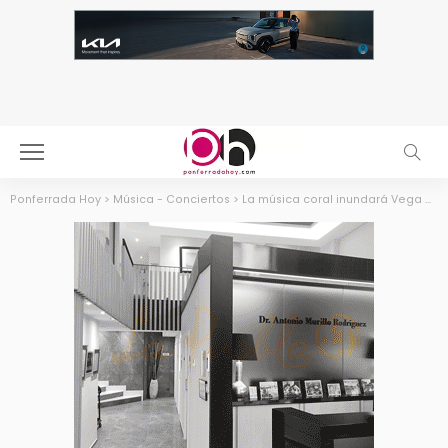
Ponferrada Hoy
>
Música - Conciertos
>
La música coral inundará Vega de Valcarce con la actuación de ‘Voces del Bierzo’