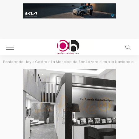
Ponferrada Hoy
>
Gastro
>
La Moncloa de San Lázaro cierra la Navidad con una Cena & Fiesta de Reyes de autor, música y magia berciana