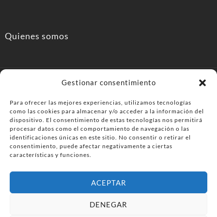
Quienes somos
Gestionar consentimiento
Para ofrecer las mejores experiencias, utilizamos tecnologías
como las cookies para almacenar y/o acceder a la información del
PonferradaHoy.com
dispositivo. El consentimiento de estas tecnologías nos permitirá
procesar datos como el comportamiento de navegación o las
Agenda de eventos y planes en el Bierzo. información,
identificaciones únicas en este sitio. No consentir o retirar el
consentimiento, puede afectar negativamente a ciertas
ocio, cultura y gastronomía en Ponferrada y la
características y funciones.
comarca del Bierzo .
ACEPTAR
© PonferradaHoy.com desde 2015 - | Magazine de ocio en la
DENEGAR
comarca del Bierzo