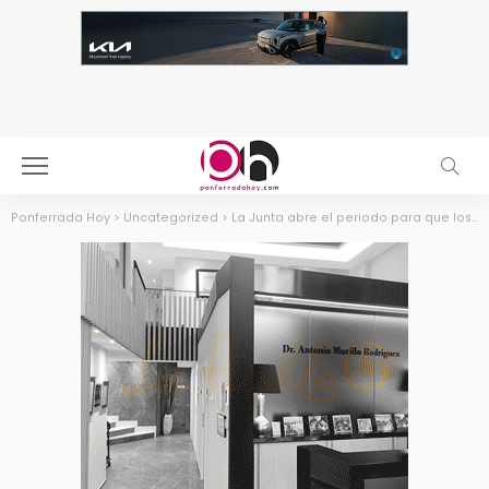
Ponferrada Hoy
>
Uncategorized
>
La Junta abre el periodo para que los jóvenes de entre 18 y 26 años soliciten plaza en una de las ocho residencias juveniles a los mismos precios de los últimos doce años