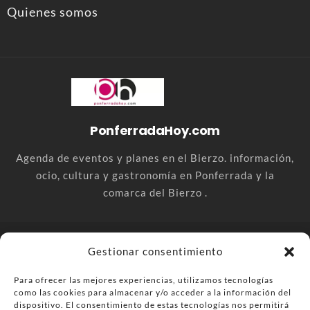
Quienes somos
PonferradaHoy.com
Agenda de eventos y planes en el Bierzo. información,
ocio, cultura y gastronomía en Ponferrada y la
comarca del Bierzo .
© PonferradaHoy.com desde 2015 - | Magazine de ocio en la
Gestionar consentimiento
comarca del Bierzo
Para ofrecer las mejores experiencias, utilizamos tecnologías
Anúnciate
Más información sobre las cookies
como las cookies para almacenar y/o acceder a la información del
dispositivo. El consentimiento de estas tecnologías nos permitirá
Envía tu negocio
Contacta
Política de privacidad