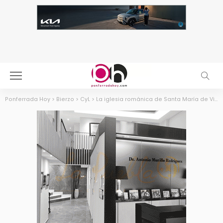
Ponferrada Hoy
>
Bierzo
>
CyL
>
La iglesia románica de Santa María de Vizbayo recibe 255.000 Euros para su restauración