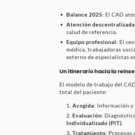
Balance 2025
: El CAD ate
Atención descentralizada
salud de referencia.
Equipo profesional
: El ce
médica, trabajadoras socia
externo de especialistas e
Un itinerario hacia la reins
El modelo de trabajo del CAD
total del paciente
:
Acogida
: Información y 
Evaluación
: Diagnóstic
Individualizado (PIT)
.
Tratamiento
: Procesos 