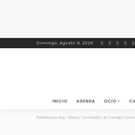
Domingo, Agosto 9, 2026
INICIO
AGENDA
OCIO
CU
Ponferrada Hoy
>
Bierzo
>
La Gasbi y el Consejo Comar