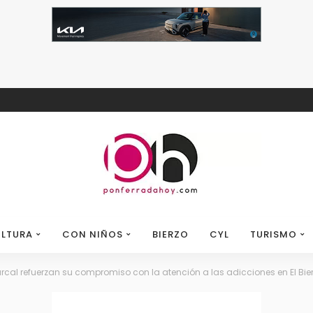
LTURA
CON NIÑOS
BIERZO
CYL
TURISMO
cal refuerzan su compromiso con la atención a las adicciones en El Bie