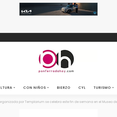
LTURA
CON NIÑOS
BIERZO
CYL
TURISMO
 organizada por Templarium se celebra este fin de semana en el Museo del 