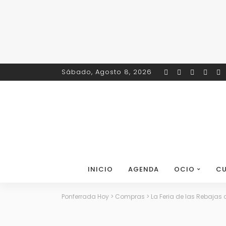
Sábado, Agosto 8, 2026
INICIO
AGENDA
OCIO
CU
Ponferrada Hoy
>
Compras
>
La Feria de las Rebajas