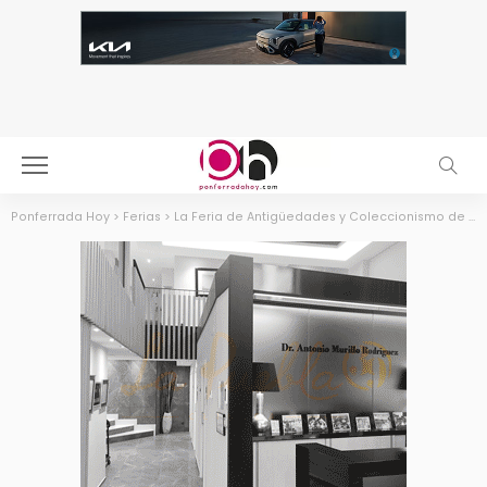
Ponferrada Hoy
>
Ferias
>
La Feria de Antigüedades y Coleccionismo de Camponaraya celebra este fin de semana la tercera edición