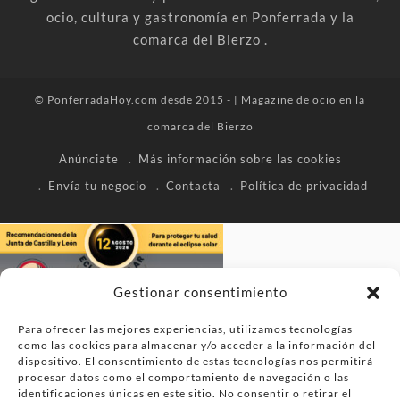
ocio, cultura y gastronomía en Ponferrada y la
comarca del Bierzo .
© PonferradaHoy.com desde 2015 - | Magazine de ocio en la
comarca del Bierzo
Anúnciate
Más información sobre las cookies
Envía tu negocio
Contacta
Política de privacidad
Gestionar consentimiento
Para ofrecer las mejores experiencias, utilizamos tecnologías
como las cookies para almacenar y/o acceder a la información del
dispositivo. El consentimiento de estas tecnologías nos permitirá
procesar datos como el comportamiento de navegación o las
identificaciones únicas en este sitio. No consentir o retirar el