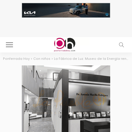
Ponferrada Hoy
>
Con niños
>
La Fábrica de Luz. Museo de la Energía renueva su programa educativo tras atraer a más de 7.500 estudiantes el año pasado