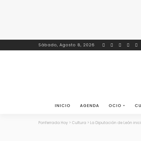
Sábado, Agosto 8, 2026
INICIO
AGENDA
OCIO
CU
Ponferrada Hoy
>
Cultura
>
La Diputación de León ini