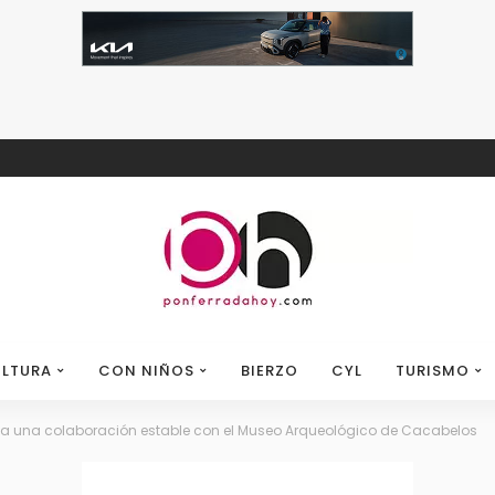
LTURA
CON NIÑOS
BIERZO
CYL
TURISMO
cia una colaboración estable con el Museo Arqueológico de Cacabelos