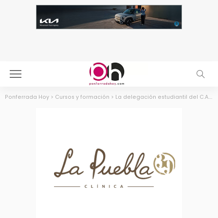
Ponferrada Hoy
>
Cursos y formación
>
La delegación estudiantil del C.A.Uned Ponferrada pone en marcha un Podcast sobre Educación Social y el patrimonio cultural y turístico de Ponferrada