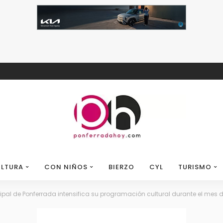
LTURA
CON NIÑOS
BIERZO
CYL
TURISMO
cipal de Ponferrada intensifica su programación cultural durante el mes