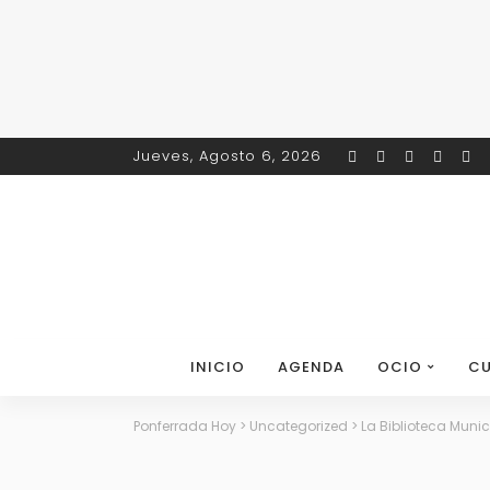
Jueves, Agosto 6, 2026
INICIO
AGENDA
OCIO
CU
Ponferrada Hoy
>
Uncategorized
>
La Biblioteca Muni