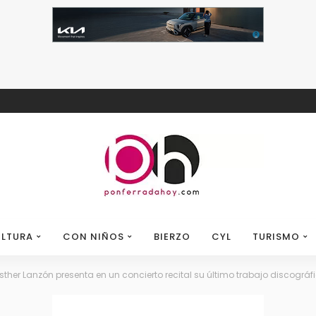
LTURA
CON NIÑOS
BIERZO
CYL
TURISMO
sther Lanzón presenta en un concierto recital su último trabajo discográfi