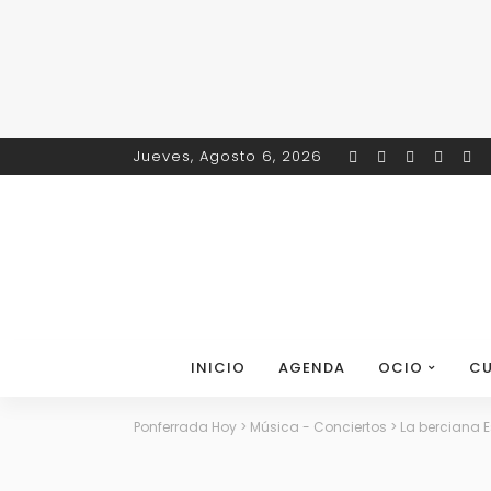
Jueves, Agosto 6, 2026
INICIO
AGENDA
OCIO
CU
Ponferrada Hoy
>
Música - Conciertos
>
La berciana E