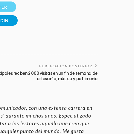
TER
EDIN
PUBLICACIÓN POSTERIOR
cipales reciben 2.000 visitas en un fin de semana de
artesanía, música y patrimonio
omunicador, con una extensa carrera en
jas' durante muchos años. Especializado
ntar a los lectores aquello que creo que
cualquier punto del mundo. Me gusta