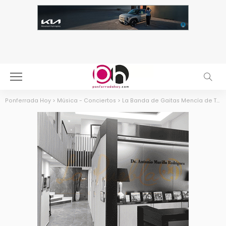
Ponferrada Hoy
>
Música - Conciertos
>
La Banda de Gaitas Mencía de Toral de los Vados da el salto digital y publica su discografía en las principales plataformas de streaming