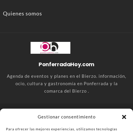
Quienes somos
PonferradaHoy.com
Agenda de eventos y planes en el Bierzo. información,
ocio, cultura y gastronomía en Ponferrada y la
comarca del Bierzo .
© PonferradaHoy.com desde 2015 - | Magazine de ocio en la
Gestionar consentimiento
comarca del Bierzo
Para ofrecer las mejores experiencias, utilizamos tecnologías
Anúnciate
Más información sobre las cookies