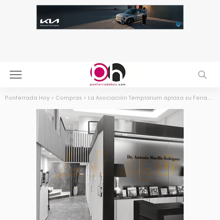
Ponferrada Hoy
>
Compras
>
La Asociación Templarium aplaza su Feria de las Rebajas por los incendios en El Bierzo