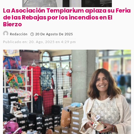
La Asociación Templarium aplaza su Feria
de las Rebajas por los incendios en El
Bierzo
20 De Agosto De 2025
Redacción
Publicado en:
20. Ago, 2025 en 4:29 pm