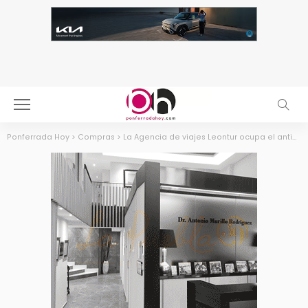
Ponferrada Hoy
>
Compras
>
La Agencia de viajes Leontur ocupa el antiguo local de La Caixa en la Avenida de España de Ponferrada