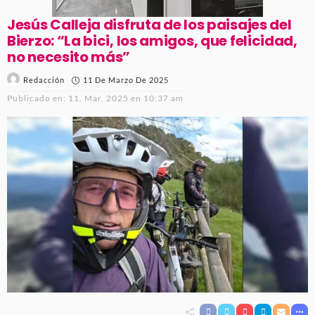
Jesús Calleja disfruta de los paisajes del
Bierzo: “La bici, los amigos, que felicidad,
no necesito más”
11 De Marzo De 2025
Redacción
Publicado en:
11. Mar, 2025 en 10:37 am