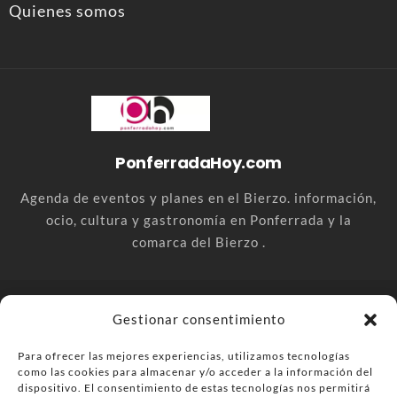
Quienes somos
PonferradaHoy.com
Agenda de eventos y planes en el Bierzo. información,
ocio, cultura y gastronomía en Ponferrada y la
comarca del Bierzo .
© PonferradaHoy.com desde 2015 - | Magazine de ocio en la
Gestionar consentimiento
comarca del Bierzo
Para ofrecer las mejores experiencias, utilizamos tecnologías
Anúnciate
Más información sobre las cookies
como las cookies para almacenar y/o acceder a la información del
Envía tu negocio
Contacta
Política de privacidad
dispositivo. El consentimiento de estas tecnologías nos permitirá