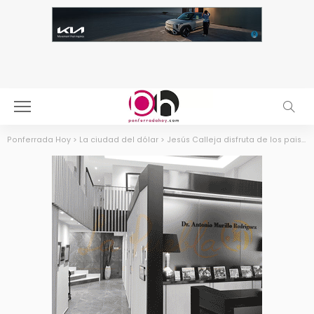
Ponferrada Hoy
>
La ciudad del dólar
>
Jesús Calleja disfruta de los paisajes del Bierzo: “La bici, los amigos, que felicidad, no necesito más”