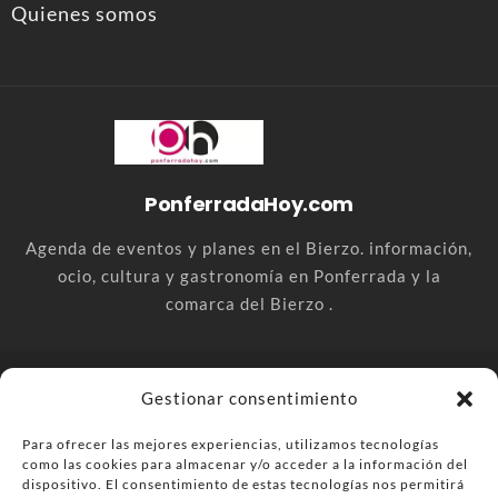
Quienes somos
PonferradaHoy.com
Agenda de eventos y planes en el Bierzo. información,
ocio, cultura y gastronomía en Ponferrada y la
comarca del Bierzo .
© PonferradaHoy.com desde 2015 - | Magazine de ocio en la
Gestionar consentimiento
comarca del Bierzo
Para ofrecer las mejores experiencias, utilizamos tecnologías
Anúnciate
Más información sobre las cookies
como las cookies para almacenar y/o acceder a la información del
dispositivo. El consentimiento de estas tecnologías nos permitirá
Envía tu negocio
Contacta
Política de privacidad