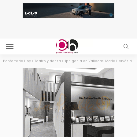
Ponferrada Hoy
>
Teatro y danza
>
‘Iphigenia en Vallecas’ María Hervás da vida a una choni de barrio