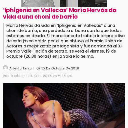
‘Iphigenia en Vallecas’ María Hervás da
vida a una choni de barrio
María Hervás da vida en "Iphigenia en Vallecas" a una
choni de barrio, una perdedora urbana con la que todos
estamos en deuda. El impresionante trabajo interpretativo
de esta joven actriz, por el que obtuvo el Premio Unión de
Actores a mejor actriz protagonista y fue nominada al XII
Premio Valle- Inclán de teatro, se verá el viernes, 19 de
octubre (20,30 horas) en la Sala Río Selmo.
15 De Octubre De 2018
Alberto Tascon
Publicado en:
15. Oct, 2018 en 9:58 am