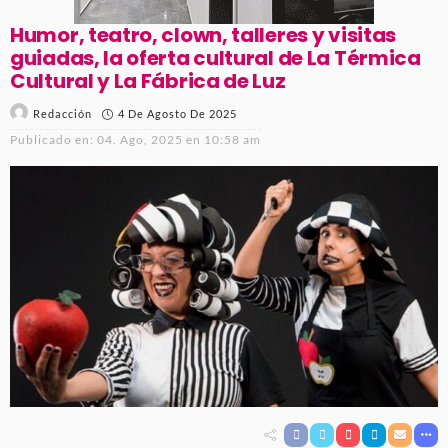
Humor, teatro, clown, talleres y visitas
guiadas, la oferta cultural de La Térmica
Cultural y La Fábrica de Luz
4 De Agosto De 2025
Redacción
Publicado en:
04. Ago, 2025 en 10:58 am