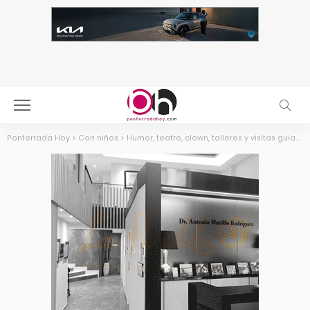
Ponferrada Hoy
>
Con niños
>
Humor, teatro, clown, talleres y visitas guiadas, la oferta cultural de La Térmica Cultural y La Fábrica de Luz