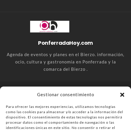
PonferradaHoy.com
Agenda de eventos y planes en el Bierzo. información,
ocio, cultura y gastronomía en Ponferrada y la
comarca del Bierzo .
© PonferradaHoy.com desde 2015 - | Magazine de ocio en la
Gestionar consentimiento
comarca del Bierzo
Para ofrecer las mejores experiencias, utilizamos tecnologías
Anúnciate
Más información sobre las cookies
como las cookies para almacenar y/o acceder a la información del
Envía tu negocio
Contacta
Política de privacidad
dispositivo. El consentimiento de estas tecnologías nos permitirá
procesar datos como el comportamiento de navegación o las
identificaciones únicas en este sitio. No consentir o retirar el