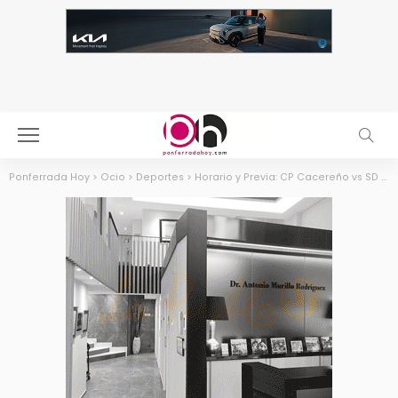
Ponferrada Hoy
>
Ocio
>
Deportes
>
Horario y Previa: CP Cacereño vs SD Ponferradina – Jornada 28 de Primera Federación