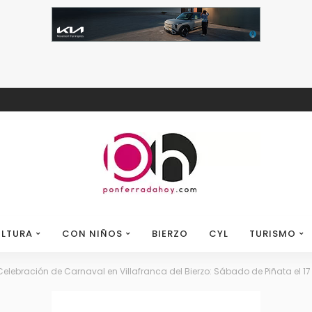
LTURA
CON NIÑOS
BIERZO
CYL
TURISMO
elebración de Carnaval en Villafranca del Bierzo: Sábado de Piñata el 17