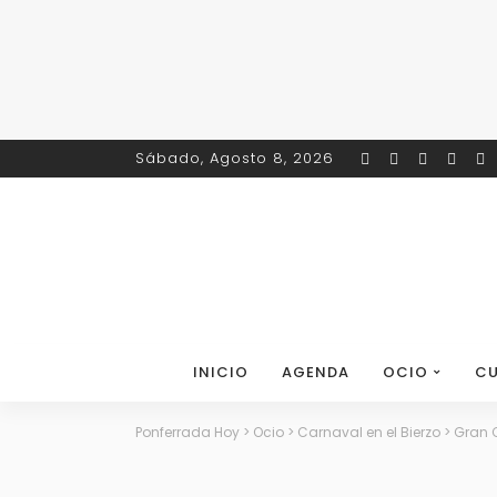
Sábado, Agosto 8, 2026
INICIO
AGENDA
OCIO
CU
Ponferrada Hoy
>
Ocio
>
Carnaval en el Bierzo
>
Gran C