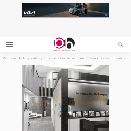
Ponferrada Hoy
>
Arte y museos
>
Fin de semana mágico: luces, cuentos y espíritu navideño del 13 al 16 de diciembre en el Munic de Carracedelo