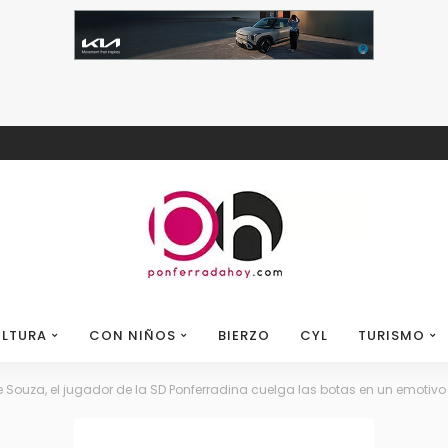
LTURA
CON NIÑOS
BIERZO
CYL
TURISMO
 de Souza, el jugador de la SD Ponferradina cuelga las botas en un emoti