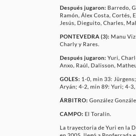
Después jugaron:
Barredo, Ge
Ramón, Álex Costa, Cortés, E
Jesús, Dieguito, Charles, Ma
PONTEVEDRA (3):
Manu Vizo
Charly y Rares.
Después jugaron:
Yuri, Char
Anxo, Raúl, Dalisson, Mathe
GOLES:
1-0, min 33: Jürgens;
Aryán; 4-2, min 89: Yuri; 4-3
ÁRBITRO:
González Gonzále
CAMPO:
El Toralín.
La trayectoria de Yuri en la 
en 2005, llegó a Ponferrada 