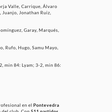
rja Valle, Carrique, Álvaro
, Juanjo, Jonathan Ruiz,
 Domínguez, Garay, Marqués,
vo, Rufo, Hugo, Samu Mayo,
2, min 84: Lyam; 3-2, min 86:
rofesional en el
Pontevedra
a del club. Con
511 partidos