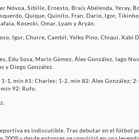
r Nóvoa, Sibille, Ernesto, Brais Abelenda, Yeray, Bo
squerdo, Quique, Quinito, Fran, Darío, Igor, Tikinho
lafaia, Kosecki, Omar, Lyam y Aryán.
so, Igor, Churre, Cambil, Yelko Pino, Chiqui, Xabi
les, Edu Sosa, Mario Gómez, Álex González, Iago No
us y Diego González.
 1-1, min 61: Charles; 1-2, min 82: Álex González; 2-
, min 92: Rufo.
z.
Deportiva es indiscutible. Tras debutar en el fútbol p
en 2009 y desde entonces se convirtió en una leyend