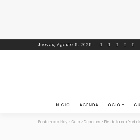
Jueves, Agosto 6, 2026
INICIO
AGENDA
OCIO
CU
Ponferrada Hoy
>
Ocio
>
Deportes
>
Fin de la era Yuri