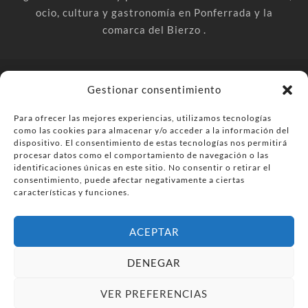
ocio, cultura y gastronomía en Ponferrada y la
comarca del Bierzo .
© PonferradaHoy.com desde 2015 - | Magazine de ocio en la
Gestionar consentimiento
comarca del Bierzo
Para ofrecer las mejores experiencias, utilizamos tecnologías
Anúnciate
Más información sobre las cookies
como las cookies para almacenar y/o acceder a la información del
Envía tu negocio
Contacta
Política de privacidad
dispositivo. El consentimiento de estas tecnologías nos permitirá
procesar datos como el comportamiento de navegación o las
identificaciones únicas en este sitio. No consentir o retirar el
consentimiento, puede afectar negativamente a ciertas
características y funciones.
ACEPTAR
DENEGAR
VER PREFERENCIAS