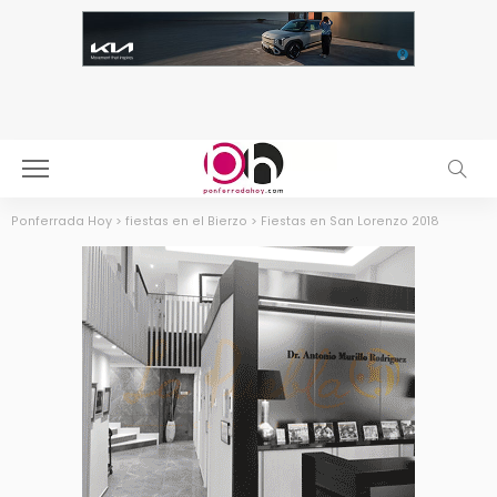
Ponferrada Hoy
>
fiestas en el Bierzo
>
Fiestas en San Lorenzo 2018