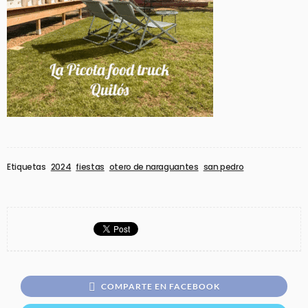
Etiquetas
2024
fiestas
otero de naraguantes
san pedro
COMPARTE EN FACEBOOK