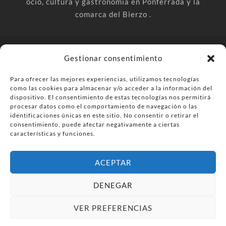
ocio, cultura y gastronomía en Ponferrada y la
comarca del Bierzo .
© PonferradaHoy.com desde 2015 - | Magazine de ocio en la
Gestionar consentimiento
comarca del Bierzo
Para ofrecer las mejores experiencias, utilizamos tecnologías
Anúnciate
Más información sobre las cookies
como las cookies para almacenar y/o acceder a la información del
Envía tu negocio
Contacta
Política de privacidad
dispositivo. El consentimiento de estas tecnologías nos permitirá
procesar datos como el comportamiento de navegación o las
identificaciones únicas en este sitio. No consentir o retirar el
consentimiento, puede afectar negativamente a ciertas
características y funciones.
ACEPTAR
DENEGAR
VER PREFERENCIAS