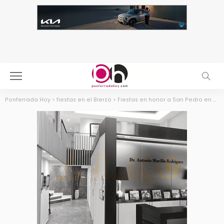
Ponferrada Hoy
>
fiestas en el Bierzo
>
Fiestas en honor a San Pedro en Otero de Naraguantes los días 28, 29 y 30 de junio 2024