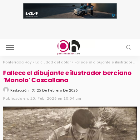
Ponferrada Hoy
>
La ciudad del dólar
>
Fallece el dibujante e ilustrador berciano ‘Manolo’ Cascallana
Fallece el dibujante e ilustrador berciano
‘Manolo’ Cascallana
25 De Febrero De 2026
Redacción
Publicado en:
25. Feb, 2026 en 10:54 am