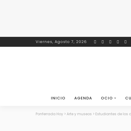
Viernes, Agosto 7, 2026
INICIO
AGENDA
OCIO
CU
Ponferrada Hoy
>
Arte y museos
>
Estudiantes de los 