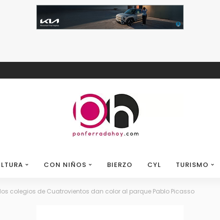
LTURA
CON NIÑOS
BIERZO
CYL
TURISMO
dos colegios de Cuatrovientos dan color al parque Pablo Picasso