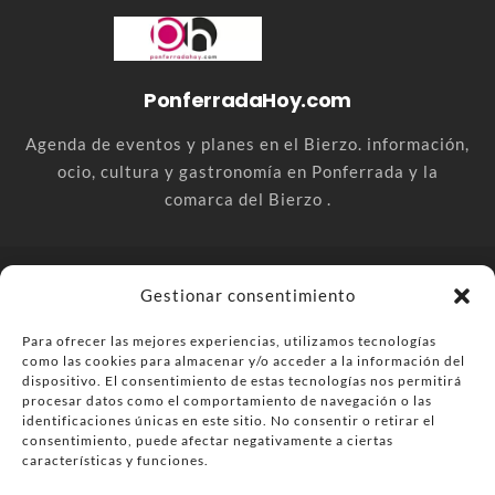
PonferradaHoy.com
Agenda de eventos y planes en el Bierzo. información,
ocio, cultura y gastronomía en Ponferrada y la
comarca del Bierzo .
© PonferradaHoy.com desde 2015 - | Magazine de ocio en la
Gestionar consentimiento
comarca del Bierzo
Para ofrecer las mejores experiencias, utilizamos tecnologías
Anúnciate
Más información sobre las cookies
como las cookies para almacenar y/o acceder a la información del
Envía tu negocio
Contacta
Política de privacidad
dispositivo. El consentimiento de estas tecnologías nos permitirá
procesar datos como el comportamiento de navegación o las
identificaciones únicas en este sitio. No consentir o retirar el
consentimiento, puede afectar negativamente a ciertas
características y funciones.