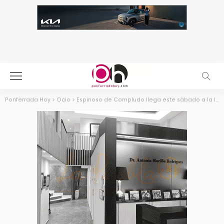
Ponferrada Hoy
>
Ocio
>
Espinoso de Compludo llega este sábado a la IV edición de “Bajo las Estrellas”