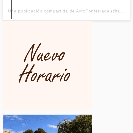
Una publicación compartida de AytoPonferrada (@aytoponferrada)