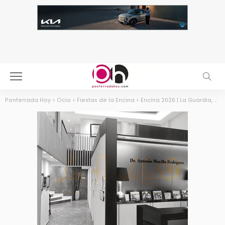
Ponferrada Hoy
>
Ocio
>
Fiestas de la Encina
>
Encina 2026 | La Guardia, Danza Invisible y La Banda Sabinera en la noche de los 80 y 90